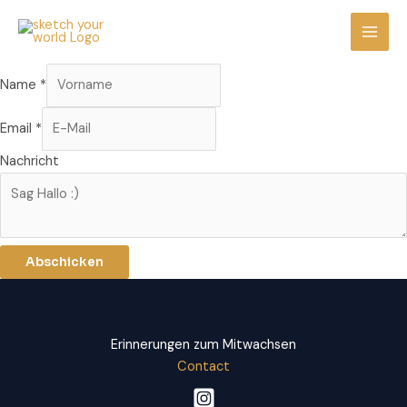
Zum
Mai
Inhalt
Men
springen
Name
*
Email
*
Nachricht
Abschicken
Erinnerungen zum Mitwachsen
Contact